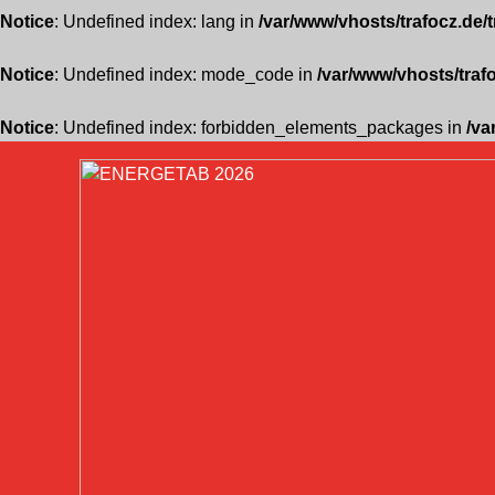
Notice
: Undefined index: lang in
/var/www/vhosts/trafocz.de/
Notice
: Undefined index: mode_code in
/var/www/vhosts/traf
Notice
: Undefined index: forbidden_elements_packages in
/va