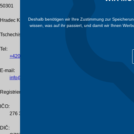
50301
Deshalb benötigen wir Ihre Zustimmung zur Speicherung 
Hradec Králové
wissen, was auf ihr passiert, und damit wir Ihnen Wer
Tschechische Republik
Tel
:
+420
601
055
460
E-mail:
info@trafocz.de
Registrierung des Unternehmens
IČO:
276 36 224
DIČ: