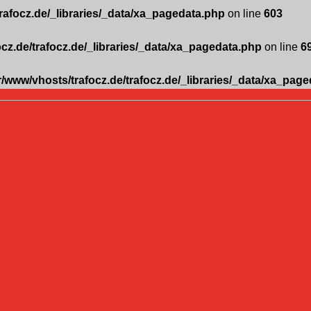
trafocz.de/_libraries/_data/xa_pagedata.php
on line
603
ocz.de/trafocz.de/_libraries/_data/xa_pagedata.php
on line
6
r/www/vhosts/trafocz.de/trafocz.de/_libraries/_data/xa_pag