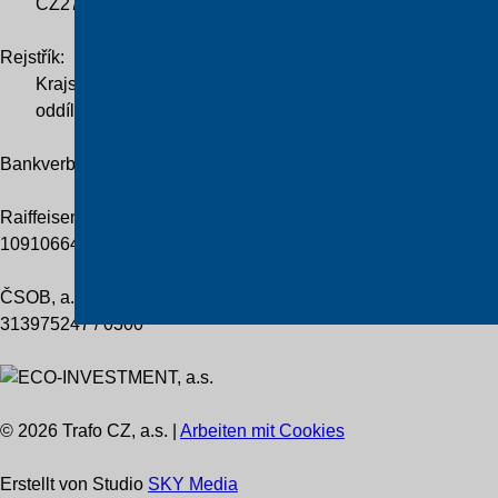
CZ276 36 224
Rejstřík:
Krajský soud v Hradci Králové
oddíl B, vložka 2838
Bankverbindung
Raiffeisenbank Praha
109106648 / 5500
ČSOB, a.s.
313975247 / 0300
© 2026 Trafo CZ, a.s. |
Arbeiten mit Cookies
Erstellt von Studio
SKY Media