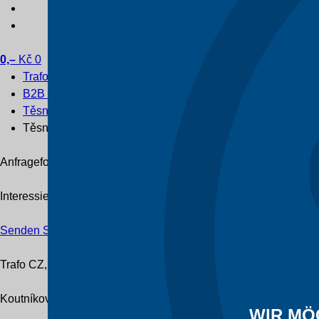
0,–
Kč
0
Trafo CZ
B2B e-shop
Těsnící materiály
Těsnění ořech 22-12x14
Anfrageformular
Interessieren Sie sich für einen bestimmten Typ Transformato
Senden Sie uns Ihre Anfrage
Trafo CZ, a.s.
Koutníkova 208/12
WIR MÖ