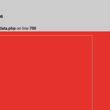
96
edata.php
on line
700