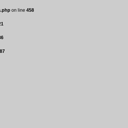
a.php
on line
458
21
86
87