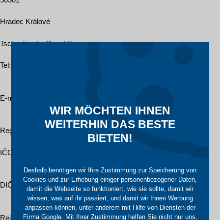
Hradec Králové
Tschechische Republik
Tel
:
+420
601
055
460
E-mail:
info@trafocz.de
WIR MÖCHTEN IHNEN
WEITERHIN DAS BESTE
Registrierung des Unternehmens
BIETEN!
IČO:
276 36 224
Deshalb benötigen wir Ihre Zustimmung zur Speicherung von
Cookies und zur Erhebung einiger personenbezogener Daten,
DIČ:
damit die Webseite so funktioniert, wie sie sollte, damit wir
CZ276 36 224
wissen, was auf ihr passiert, und damit wir Ihnen Werbung
anpassen können, unter anderem mit Hilfe von Diensten der
Firma Google. Mit Ihrer Zustimmung helfen Sie nicht nur uns,
Rejstřík: