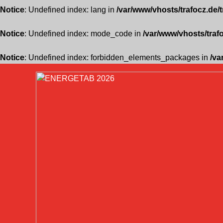
Notice
: Undefined index: lang in
/var/www/vhosts/trafocz.de/
Notice
: Undefined index: mode_code in
/var/www/vhosts/traf
Notice
: Undefined index: forbidden_elements_packages in
/va