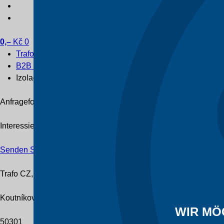
0,–
Kč
0
Trafo CZ
B2B e-shop
Izolační materiály
Anfrageformular
Interessieren Sie sich für einen bestimmten Typ Transformato
Senden Sie uns Ihre Anfrage
Trafo CZ, a.s.
Koutníkova 208/12
WIR MÖ
50301