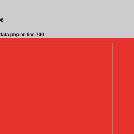
96
edata.php
on line
700