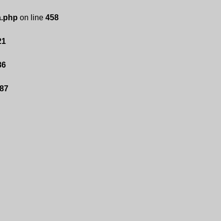
a.php
on line
458
21
86
87