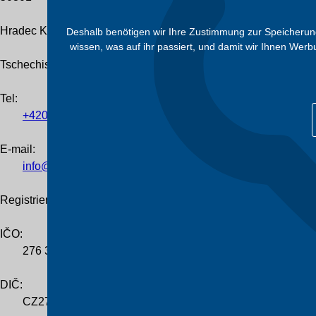
Hradec Králové
Deshalb benötigen wir Ihre Zustimmung zur Speicherung 
wissen, was auf ihr passiert, und damit wir Ihnen Wer
Tschechische Republik
Tel
:
+420
601
055
460
E-mail:
info@trafocz.de
Registrierung des Unternehmens
IČO:
276 36 224
DIČ:
CZ276 36 224