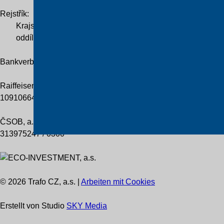
Rejstřík:
Krajský soud v Hradci Králové
oddíl B, vložka 2838
Bankverbindung
Raiffeisenbank Praha
109106648 / 5500
ČSOB, a.s.
313975247 / 0300
© 2026 Trafo CZ, a.s. |
Arbeiten mit Cookies
Erstellt von Studio
SKY Media