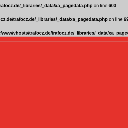
trafocz.de/_libraries/_data/xa_pagedata.php
on line
603
ocz.de/trafocz.de/_libraries/_data/xa_pagedata.php
on line
6
r/www/vhosts/trafocz.de/trafocz.de/_libraries/_data/xa_pag