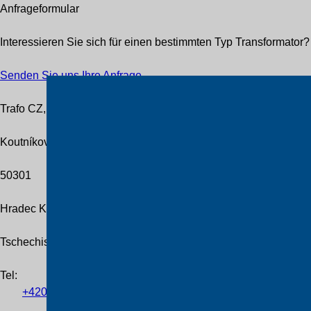
Anfrageformular
Interessieren Sie sich für einen bestimmten Typ Transformato
Senden Sie uns Ihre Anfrage
Trafo CZ, a.s.
Koutníkova 208/12
50301
Hradec Králové
Tschechische Republik
Tel
:
+420
601
055
460