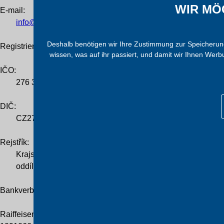
WIR MÖ
E-mail:
info@trafocz.de
Deshalb benötigen wir Ihre Zustimmung zur Speicherung 
Registrierung des Unternehmens
wissen, was auf ihr passiert, und damit wir Ihnen Wer
IČO:
276 36 224
DIČ:
CZ276 36 224
Rejstřík:
Krajský soud v Hradci Králové
oddíl B, vložka 2838
Bankverbindung
Raiffeisenbank Praha