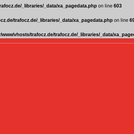
trafocz.de/_libraries/_data/xa_pagedata.php
on line
603
ocz.de/trafocz.de/_libraries/_data/xa_pagedata.php
on line
6
r/www/vhosts/trafocz.de/trafocz.de/_libraries/_data/xa_pag