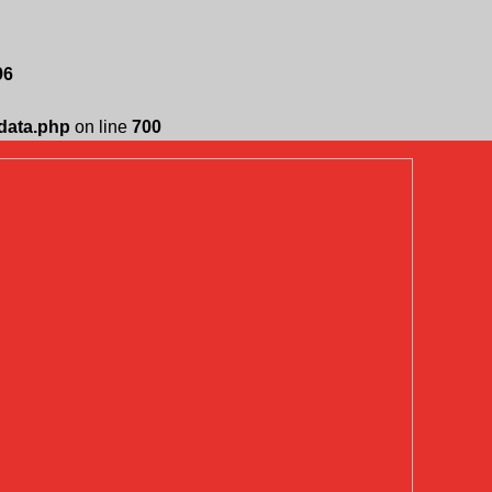
96
edata.php
on line
700