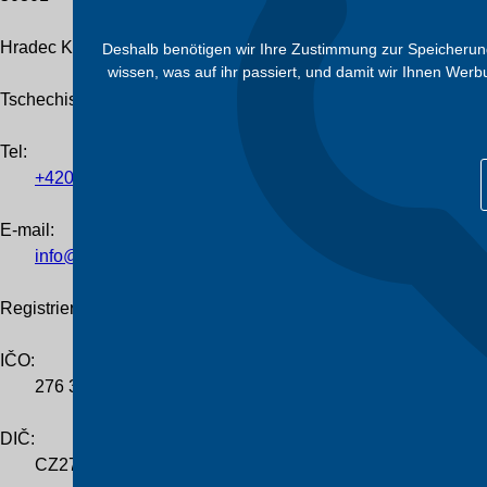
Hradec Králové
Deshalb benötigen wir Ihre Zustimmung zur Speicherung 
wissen, was auf ihr passiert, und damit wir Ihnen Wer
Tschechische Republik
Tel
:
+420
601
055
460
E-mail:
info@trafocz.de
Registrierung des Unternehmens
IČO:
276 36 224
DIČ:
CZ276 36 224