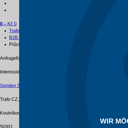
0,–
Kč
0
Trafo CZ
B2B e-shop
Průchodky
Anfrageformular
Interessieren Sie sich für einen bestimmten Typ Transformato
Senden Sie uns Ihre Anfrage
Trafo CZ, a.s.
Koutníkova 208/12
WIR MÖ
50301