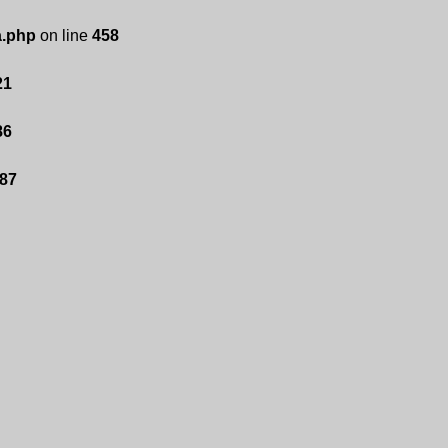
a.php
on line
458
21
86
87