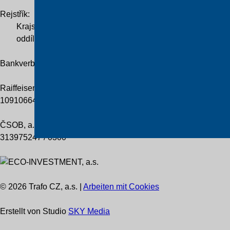
Rejstřík:
Krajský soud v Hradci Králové
oddíl B, vložka 2838
Bankverbindung
Raiffeisenbank Praha
109106648 / 5500
ČSOB, a.s.
313975247 / 0300
© 2026 Trafo CZ, a.s. |
Arbeiten mit Cookies
Erstellt von Studio
SKY Media