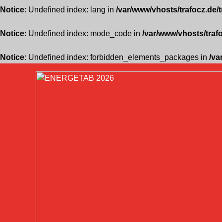
Notice
: Undefined index: lang in
/var/www/vhosts/trafocz.de/
Notice
: Undefined index: mode_code in
/var/www/vhosts/traf
Notice
: Undefined index: forbidden_elements_packages in
/va