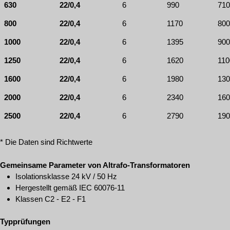
630
22/0,4
6
990
710
800
22/0,4
6
1170
800
1000
22/0,4
6
1395
900
1250
22/0,4
6
1620
110
1600
22/0,4
6
1980
130
2000
22/0,4
6
2340
160
2500
22/0,4
6
2790
190
* Die Daten sind Richtwerte
Gemeinsame Parameter von Altrafo-Transformatoren
Isolationsklasse 24 kV / 50 Hz
Hergestellt gemäß IEC 60076-11
Klassen C2 - E2 - F1
Typprüfungen