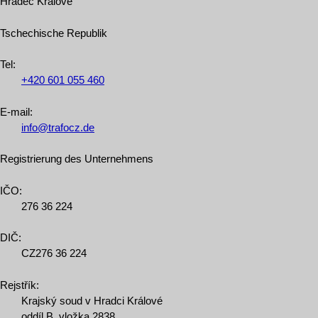
Hradec Králové
Tschechische Republik
Tel
:
+420
601
055
460
E-mail:
info@trafocz.de
Registrierung des Unternehmens
IČO:
276 36 224
DIČ:
CZ276 36 224
Rejstřík:
Krajský soud v Hradci Králové
oddíl B, vložka 2838