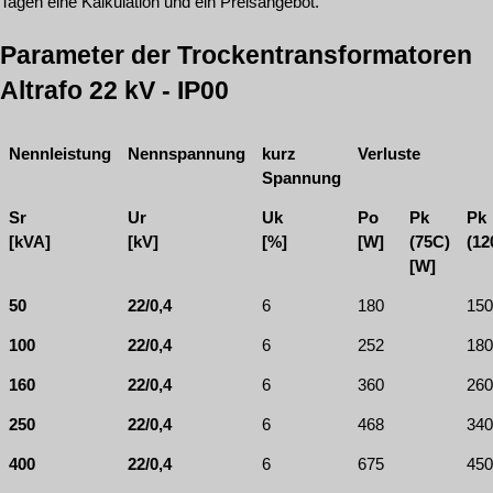
Tagen eine Kalkulation und ein Preisangebot.
Parameter der Trockentransformatoren
Altrafo 22 kV - IP00
Nennleistung
Nennspannung
kurz
Verluste
Spannung
S
r
U
r
U
k
P
o
P
k
P
k
[kVA]
[kV]
[%]
[W]
(75C)
(12
[W]
50
22/0,4
6
180
150
100
22/0,4
6
252
180
160
22/0,4
6
360
260
250
22/0,4
6
468
340
400
22/0,4
6
675
450