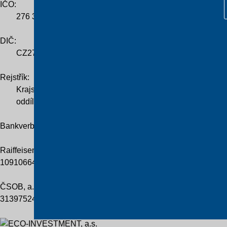
IČO:
276 36 224
DIČ:
CZ276 36 224
Rejstřík:
Krajský soud v Hradci Králové
oddíl B, vložka 2838
Bankverbindung
Raiffeisenbank Praha
109106648 / 5500
ČSOB, a.s.
313975247 / 0300