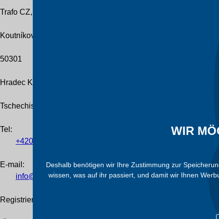
Trafo CZ, a.s.
Koutníkova 208/12
50301
Hradec Králové
Tschechische Republik
WIR MÖ
Tel
:
+420
601
055
460
E-mail:
Deshalb benötigen wir Ihre Zustimmung zur Speicherung 
wissen, was auf ihr passiert, und damit wir Ihnen Wer
info@trafocz.de
Registrierung des Unternehmens