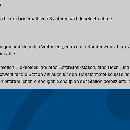
h
 sich somit innerhalb von 3 Jahren nach Inbetriebnahme.
 geringen und kleinsten Verlusten genau nach Kundenwunsch an.
ormators.
mpletten Elektroteils, der eine Betonkioskstation, eine Hoch- u
owohl für die Station als auch für den Transformator selbst sind
en erforderlichen einpoligen Schaltplan der Station bereitzuste
r? Sie erhalten das Angebot zusammen mit den technischen Spez