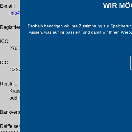
WIR MÖ
E-mail:
info@trafocz.de
Deshalb benötigen wir Ihre Zustimmung zur Speicherung 
Registrierung des Unternehmens
wissen, was auf ihr passiert, und damit wir Ihnen Wer
IČO:
276 36 224
DIČ:
CZ276 36 224
Rejstřík:
Krajský soud v Hradci Králové
oddíl B, vložka 2838
Bankverbindung
Raiffeisenbank Praha