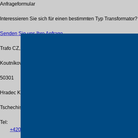
Anfrageformular
Interessieren Sie sich für einen bestimmten Typ Transformato
Senden Sie uns Ihre Anfrage
Trafo CZ, a.s.
Koutníkova 208/12
50301
Hradec Králové
Tschechische Republik
Tel
:
+420
601
055
460