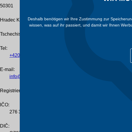
50301
Deshalb benötigen wir Ihre Zustimmung zur Speicherung 
Hradec Králové
wissen, was auf ihr passiert, und damit wir Ihnen Wer
Tschechische Republik
Tel
:
+420
601
055
460
E-mail:
info@trafocz.de
Registrierung des Unternehmens
IČO:
276 36 224
DIČ: