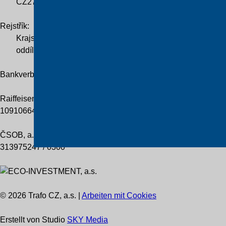
CZ276 36 224
Rejstřík:
Krajský soud v Hradci Králové
oddíl B, vložka 2838
Bankverbindung
Raiffeisenbank Praha
109106648 / 5500
ČSOB, a.s.
313975247 / 0300
© 2026 Trafo CZ, a.s. |
Arbeiten mit Cookies
Erstellt von Studio
SKY Media