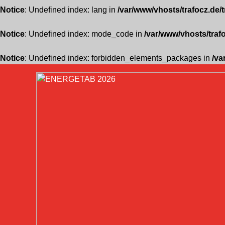
Notice
: Undefined index: lang in
/var/www/vhosts/trafocz.de/
Notice
: Undefined index: mode_code in
/var/www/vhosts/traf
Notice
: Undefined index: forbidden_elements_packages in
/va