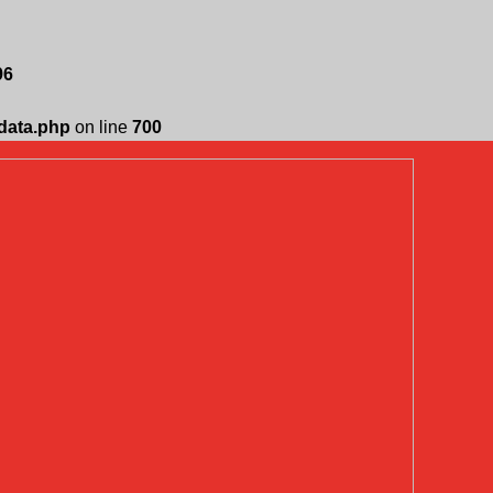
96
edata.php
on line
700