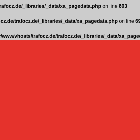
trafocz.de/_libraries/_data/xa_pagedata.php
on line
603
ocz.de/trafocz.de/_libraries/_data/xa_pagedata.php
on line
6
r/www/vhosts/trafocz.de/trafocz.de/_libraries/_data/xa_pag