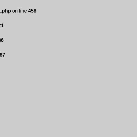
a.php
on line
458
21
86
87