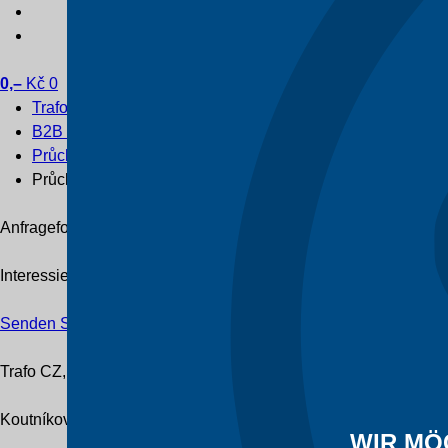
0,–
Kč
0
Trafo CZ
B2B e-shop
Průchodky
Průchodka EN 1/630
Anfrageformular
Interessieren Sie sich für einen bestimmten Typ Transformato
Senden Sie uns Ihre Anfrage
Trafo CZ, a.s.
Koutníkova 208/12
WIR MÖ