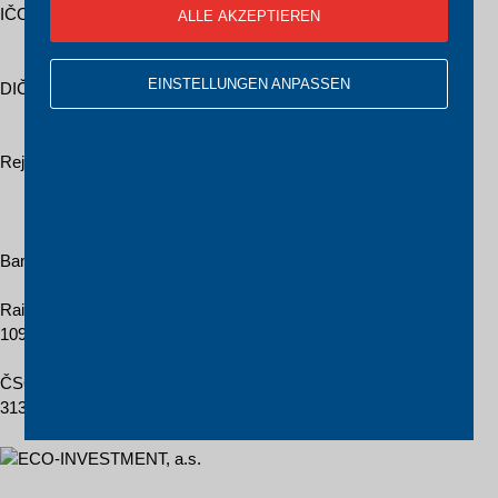
IČO:
ALLE AKZEPTIEREN
276 36 224
EINSTELLUNGEN ANPASSEN
DIČ:
CZ276 36 224
Rejstřík:
Krajský soud v Hradci Králové
oddíl B, vložka 2838
Bankverbindung
Raiffeisenbank Praha
109106648 / 5500
ČSOB, a.s.
313975247 / 0300