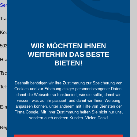
Senden Sie uns Ihre Anfrage
Trafo CZ, a.s.
Koutníkova 208/12
WIR MÖCHTEN IHNEN
50301
WEITERHIN DAS BESTE
Hradec Králové
BIETEN!
Tschechische Republik
Deshalb benötigen wir Ihre Zustimmung zur Speicherung von
Tel
:
Cookies und zur Erhebung einiger personenbezogener Daten,
+420
601
055
460
damit die Webseite so funktioniert, wie sie sollte, damit wir
wissen, was auf ihr passiert, und damit wir Ihnen Werbung
anpassen können, unter anderem mit Hilfe von Diensten der
E-mail:
Firma Google. Mit Ihrer Zustimmung helfen Sie nicht nur uns,
info@trafocz.de
sondern auch anderen Kunden. Vielen Dank!
Registrierung des Unternehmens